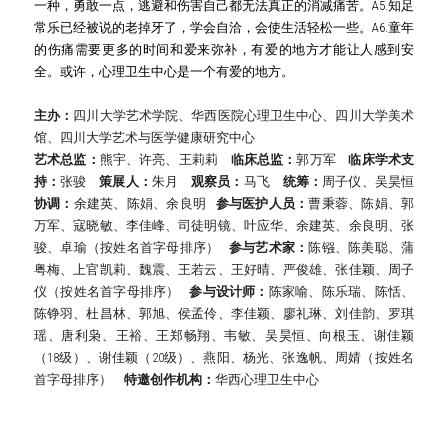
一种，勇敢一点，逃避和伤害自己都无法真正的消减痛苦。A5.知足
常乐已经被说的老掉牙了，学会自洽，会使生活轻松一些。A6.童年
的伤痛需要更多的时间和爱来弥补，有爱的地方才能让人感到安
全。或许，心理卫生中心是一个有爱的地方。
主办：
四川大学艺术学院、华西医院心理卫生中心、四川大学美术
馆、四川大学艺术与医学健康研究中心
艺术总监：
熊宇、许亮、王莉莉    
临床总监：
郭万军    
临床学术支
持：
张骏    
策展人：
朱月    
观察员：
马飞    
统筹：
周子仪、吴昊恒    
协调：
余建英、陈娟、余良明   
参与医护人员：
曹秉蓉、陈娟、郭
万军、寇晓敏、李佳峰、司徒明镜、叶应华、余建英、余良明、张
骏、卓瑜（按姓名首字母排序）   
参与艺术家：
陈镪、陈美聪、蒲
粤梅、上官凯莉、魏震、王若云、王好晴、严俊雄、张佳颖、周子
仪（按姓名首字母排序）   
参与设计师：
陈家喻、陈乐瑞、陈恬、
陈铮羽、杜昌林、郭旭、侯孟伶、李佳颖、廖礼琳、刘佳韵、罗琪
瑶、唐利枭、王裕、王郑畅翔、韦敏、吴昊恒、向根玉、谢佳颖
（18级）、谢佳颖（20级）、燕阳、杨光、张逸帆、周婧（按姓名
首字母排序）    
特邀创作机构：
华西心理卫生中心