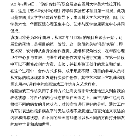
2021年9月24日，“你好 你好吗”联合展览在四川大学美术馆拉开帷
幕，这是【艺术X设计X心理】跨学科实验艺术项目第一回展。此项
目是在四川大学学科建设的指导下，由四川大学艺术学院、四川大
学美术馆、华西医院心理卫生中心、艺术与医学健康研究中心共同
促成。
该项目将分为3-5个阶段，从2021年4月23日的项目座谈会开始，到
展览的落地，是项目的第一阶段。这一阶段的关键词是“实验”，即
艺术家、设计师从自身的创作直觉、思维和视角出发，在华西心理
卫生中心参与查房、与医生讨论创作方案后进行实施，在第一阶段
中可以不断修改创作方案、实验，并初步验证创作的意义和价值。
在这个过程中，合作方式多样、成果形态不限，项目的参与人员将
从实际的临床现象出发进行实验性创作。其中艺术家上官凯莉和魏
震选用AVG课程中的绘画游戏工作坊介入艺术疗愈
。
绘画游戏工作坊采用了多种方式让病友能非常快速地进入到自我的
表达状态，将自己的内心状态描绘在画纸之上。而主治医生也可以
根据不同的病友的具体状态，对其病情进行更好的分析。通过工作
坊可以表达出很多病友平时无法或者不愿意通过语言沟通来表述的
内容和情感状态。而不同的绘画游戏也可以从不同的方向打开病友
的精神世界和感知世界。