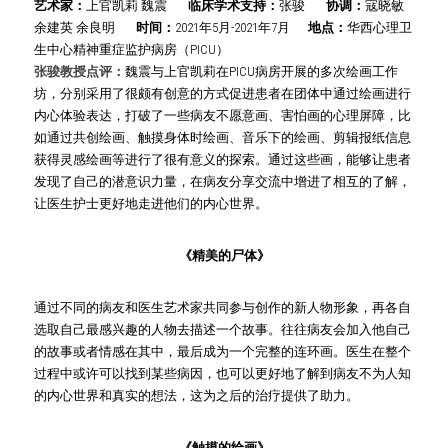
艺术家：
上官凯莉
魏震       
临床学术支持：
张骏       
协调：
寇晓敏 
余建英 余良明       
时间：
2021年5月-2021年7月      
地点：
华西心理卫
生中心精神重症监护病房（PICU）
张骏教授点评：
魏震与上官凯莉在PICU病房开展的多次绘画工作
坊，分别采用了很颇有创意的方式促进患者在团体中通过绘画进行
内心体验表达，打破了一些病友不愿意画、害怕画的心理屏障，比
如通过共创绘画、触摸身体时绘画、音乐下的绘画、剪辑报纸信息
获得灵感绘画等进行了很有意义的探索。通过这些画，能够让患者
发现了自己的潜意识力量，在病友分享交流中增进了相互的了解，
让医生护士更好地走进他们的内心世界。
《精美的尸体》
通过不同的病友和医生艺术家共同参与创作的新人物形象，再各自
选取自己最感兴趣的人物去描述一个故事。往往病友会加入他自己
的故事或者情感在其中，最后成为一个完整的连环画。医生在整个
过程中或许可以找到某些病因，也可以更好地了解到病友不为人知
的内心世界和真实的想法，这为之后的治疗提供了助力。
《触摸的绘画》