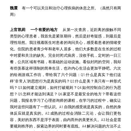
魏震     
有一个可以关注和治疗心理疾病的休息之所。（虽然只有两
周）
上官凯莉     一个有爱的地方     
从第一次查房，近距离的接触不同
类型的心理患者，我首先是紧张期待，然后是好奇疑惑，到最后是
理性坦然。我注视着医生对患者的询问关心，感受着患者的情绪变
化。住院的患者青少年和老年人居多，他们大多数是在生长的过程
中对爱和关注的缺失。完全封闭式病房，没收手机，定时的一日三
餐，公共区域有书籍，有基础的运动设施。看似封闭的空间，我却
有些羡慕这样强制的简单生活，也许内心生活会更加平静吧。六次
的绘画游戏工作坊，带给我了六个问题：Q1.什么是真实？他们这
样“非常人”的思想行为是真实的吗？Q2.什么是美？美只有一种形式
吗？Q3.如何建立规则，如何打破规则？Q4.如何控制自己的行为思
想？Q5.怎样才能达到满足？Q6.家是不是最安全的地方？带着这些
问题，我报名学习了心理咨询师的课程，在学习的过程中，确实让
我对这些问题有了一些认识。A1.自我的感受就是真实的，自然的身
体反应就是真实的。A2.成熟的过程会消除二元论，会让我们更包
容，美好的东西不是浮于表面，由内而外的美更长久。A3.社会是需
要规则秩序的，探索边界的同时要有底线。A4.解决问题的方法不止