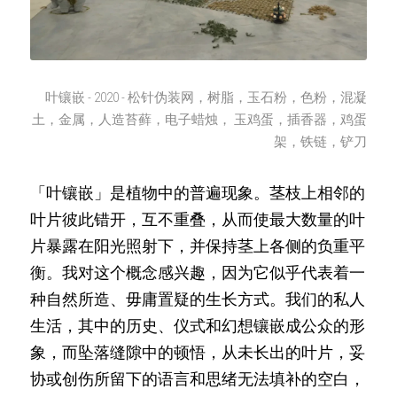
叶镶嵌 - 2020 - 
松针伪装网，树脂，玉石粉，色粉，混凝
土，金属，人造苔藓，电子蜡烛， 玉鸡蛋，插香器，鸡蛋
架，铁链，铲刀
「叶镶嵌」是植物中的普遍现象。茎枝上相邻的
叶片彼此错开，互不重叠，从而使最大数量的叶
片暴露在阳光照射下，并保持茎上各侧的负重平
衡。我对这个概念感兴趣，因为它似乎代表着一
种自然所造、毋庸置疑的生长方式。我们的私人
生活，其中的历史、仪式和幻想镶嵌成公众的形
象，而坠落缝隙中的顿悟，从未长出的叶片，妥
协或创伤所留下的语言和思绪无法填补的空白，