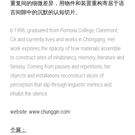
重复间的细微差异，用物件和装置重构寄居于语
言间隙中的沉默的认知切片。
b.1996, graduated from Pomona College, Claremont, 
CA and currently lives and works in Chongqing. Her 
work explores the opacity of how materials assemble 
to construct sites of inhabitancy, memory, literature and 
fantasy. Coming from pauses and repetitions, her 
objects and installations reconstruct slices of 
perception that slip through linguistic metrics and 
inhabit the silence.
website: www.chungqin.com
个展：