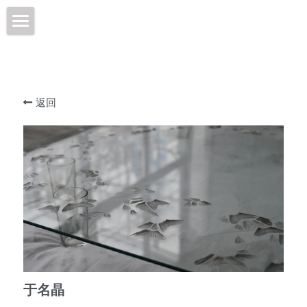
×
商品分类
Aspiring Van Gogh
所有商品分类
关于AVG
返回
驻留艺术家Resident Artist
商店
活动快讯News and Events
伦敦梵高故居VanGoghHouseLondon
工作坊Workshop
联系我们Contact
于名晶
伦敦梵高故居