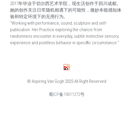
2017年毕业于切尔西艺术学院，现生活创作于四川成都。
她的创作关注日常随机相遇下的可能性，微妙本能感知体
San Mei Gallery
验和特定环境下的无用行为。
“Working with performance, sound, sculpture and self-
报名表 Registration form
publication. Her Practice exploring the chance from
randomness encounter in everyday, subtle instinctive sensory
experience and pointless behavior in speciﬁc circumstance.”
© Aspiring Van Gogh 2025 All Right Reserved
蜀ICP备19011272号