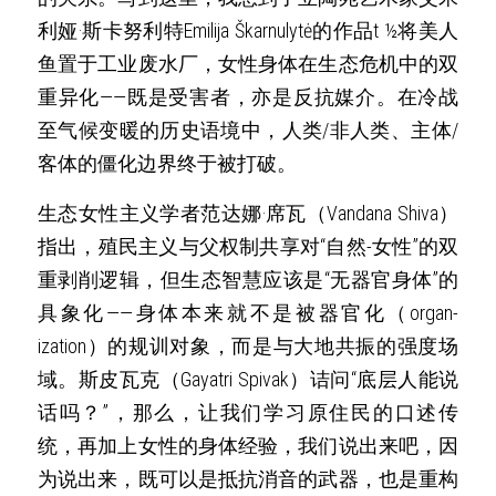
利娅·斯卡努利特Emilija Škarnulytė的作品t ½将美人
鱼置于工业废水厂，女性身体在生态危机中的双
重异化——既是受害者，亦是反抗媒介。在冷战
至气候变暖的历史语境中，人类/非人类、主体/
客体的僵化边界终于被打破。
生态女性主义学者范达娜·席瓦（Vandana Shiva）
指出，殖民主义与父权制共享对“自然-女性”的双
重剥削逻辑，但生态智慧应该是“无器官身体”的
具象化——身体本来就不是被器官化（organ-
ization）的规训对象，而是与大地共振的强度场
域。斯皮瓦克（Gayatri Spivak）诘问“底层人能说
话吗？”，那么，让我们学习原住民的口述传
统，再加上女性的身体经验，我们说出来吧，因
为说出来，既可以是抵抗消音的武器，也是重构