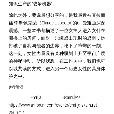
知识生产的“战争机器”。
除此之外，要说最想分享的，是我最近被克拉丽
丝·李斯佩克朵（Clarice Lispector)的GH受难曲深深
震撼。一整本书都描述了一位女主人进入女仆在
阁楼上的房间，面对一只蟑螂出现时的恐惧，她
打破了自我与他者的边界，吃下了蟑螂的一刻。
这一刻，女性力量具有某种顷刻上升至宇宙广度
的神秘冲动。所以我想，在工作坊中，我们也可
以以共读的方式，进入另一个历史女性的具身体
验之中。 
参考笔记 
· Emilija Škarnulytė：
https://www.artforum.com/events/emilija-skarnulyt-
250071/