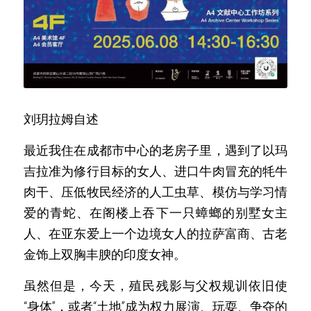
刘玥拉姆自述
最近我住在成都市中心的老房子里，遇到了以玛
吉拉准为修行目标的女人、进口牛肉冒充的牦牛
肉干、压低牧民经济的人工虫草、模仿与学习情
爱的青蛇、在阁楼上吞下一只蟑螂的别墅女主
人、在亚东爱上一个边境女人的拉萨富商、古老
金饰上双胸丰腴的印度女神。
虽然但是，今天，殖民残影与父权规训依旧使
“身体”，或者“土地”成为权力展演、玩耍、争夺的