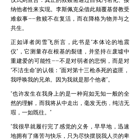
纳他者性来实现。李斯佩克朵借此颠覆基督教受
难叙事——救赎不在复活，而在降格为物并与之
共生。 
正如译者闵雪飞所言，此书是“本体论的地震
仪”，它测量存在根基的裂缝，并坚持
在
废墟中
重建爱的可能性——不是对弱者的悲悯，而是对
“不洁生命”的认领：“面对第十三枪杀死的盗匪，
我呼唤我的兄弟。因为我就是那个他者”。
“也许发生在我身上的是一种宛如无知一般的全
然的理解，而我将从中走出，毫发无伤
，
纯洁无
瑕，一如既往。”
“我很早就履行完了感觉的义务，早早地，迅速
地拥有了痛苦与快乐，只为尽快摆脱我人
类
的卑