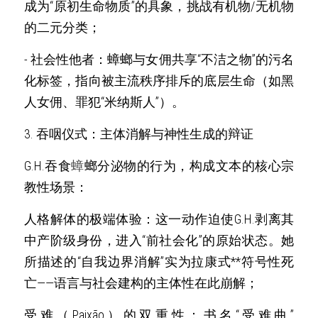
成为“原初生命物质”的具象，挑战有机物/无机物
的二元分类； 
- 社会性他者：蟑螂与女佣共享“不洁之物”的污名
化标签，指向被主流秩序排斥的底层生命（如黑
人女佣、罪犯“米纳斯人”）。 
3. 吞咽仪式：主体消解与神性生成的辩证
G.H.吞食
蟑
螂分泌物的行为，构成文本的核心宗
教性场景： 
人格解体的极端体验：这一动作迫使G.H.剥离其
中产阶级身份，进入“前社会化”的原始状态。她
所描述的“自我边界消解”实为拉康式**符号性死
亡——语言与社会建构的主体性在此崩解； 
受难（Paixão）的双重性：书名“受难曲”