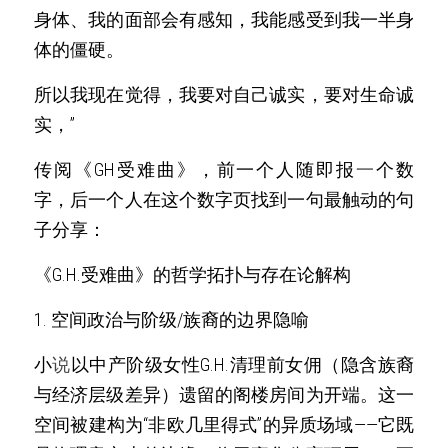
身体、我的面部会有感知，我能感受到我一半身
体的僵硬。
所以我现在觉得，我要对自己诚实，要对生命诚
实，”
传阅《GH受难曲》，前一个人随即报
一
个数
字，后一个人在这个数字页找到一句最触动的句
子分享：
《G.H.受难曲》的哲学拓扑与存在论解构 
1. 空间政治与阶级/族裔的边界隐喻
小
说
以中产阶级女性G.H.清理前女佣（隐含族裔
与经济层级差异）遗留的阁楼房间为开端。这一
空间被建构为“非欧几里得式”的异质场域——它既