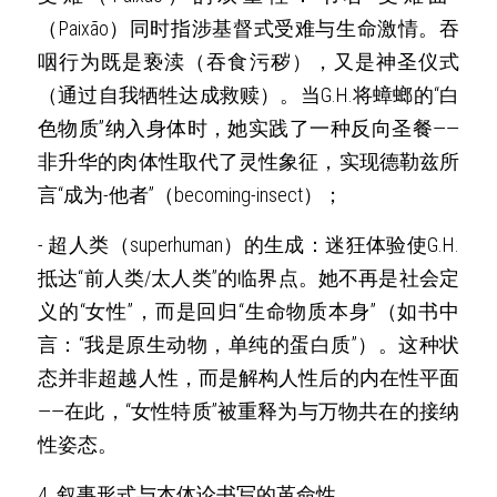
（Paixão）同时指涉基督式受难与生命激情。吞
咽行为既是亵渎（吞食污秽），又是神圣仪式
（通过自我牺牲达成救赎）。当G.H.将蟑螂的“白
色物质”纳入身体时，她实践了一种反向圣餐——
非升华的肉体性取代了灵性象征，实现德勒兹所
言“成为-他者”（becoming-insect）； 
- 超人类（superhuman）的生成：迷狂体验使G.H.
抵达“前人类/太人类”的临界点。她不再是社会定
义的“女性”，而是回归“生命物质本身”（如书中
言：“我是原生动物，单纯的蛋白质”）。这种状
态并非超越人性，而是解构人性后的内在性平面
——在此，“女性特质”被重释为与万物共在的接纳
性姿态。 
4. 叙事形式与本体论书写的革命性