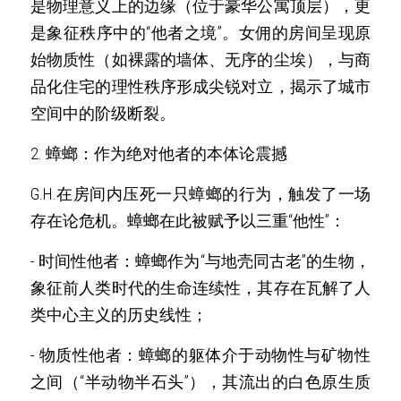
是物理意义上的边缘（位于豪华公寓顶层），更
是象征秩序中的“他者之境”。女佣的房间呈现原
始物质性（如裸露的墙体、无序的尘埃），与商
品化住宅的理性秩序形成尖锐对立，揭示了城市
空间中的阶级断裂。 
2. 蟑螂：作为绝对他者的本体论震撼
G.H
.
在房间内压死一只蟑螂的行为，触发了一场
存在论危机。蟑螂在此被赋予以三重“他性”： 
- 时间性他者：蟑螂作为“与地壳同古老”的生物，
象征前人类时代的生命连续性，其存在瓦解了人
类中心主义的历史线性； 
- 物质性他者：蟑螂的躯体介于动物性与矿物性
之间（“半动物半石头”），其流出的白色原生质