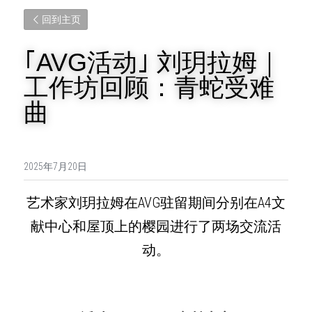
回到主页
｢AVG活动｣ 刘玥拉姆｜
工作坊回顾：青蛇受难
曲
2025年7月20日
艺术家刘玥拉姆在AVG驻留期间分别在A4文
献中心和屋顶上的樱园进行了两场交流活
动。