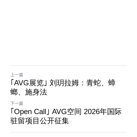
上一篇
｢AVG展览｣ 刘玥拉姆：青蛇、蟑
螂、施身法
下一篇
｢Open Call｣ AVG空间 2026年国际
驻留项目公开征集