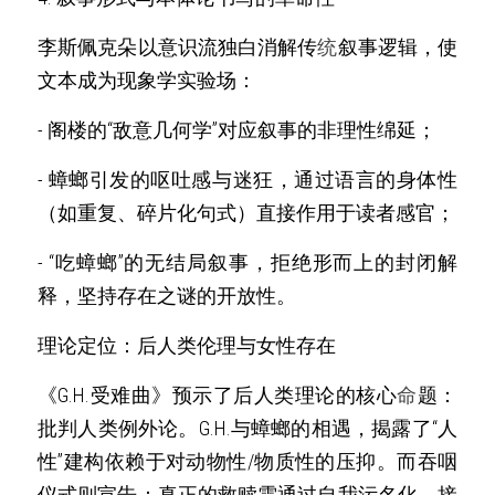
李斯佩克朵以意识流独白消解传
统
叙事逻辑，使
文本成为现象学实验场： 
- 阁楼的“敌意几何学”对应叙事的非理性绵延； 
- 蟑螂引发的呕吐感与迷狂，通过语言的身体性
（如重复、碎片化句式）直接作用于读者感官； 
- “吃蟑螂”的无结局叙事，拒绝形而上的封闭解
释，坚持存在之谜的开放性。 
理论定位：后人类伦理与女性存在 
《G.H.受难曲》预示了后人类理论的核心
命
题：
批判人类例外论。G.H.与蟑螂的相遇，揭露了“人
性”建构依赖于对动物性/物质性的压抑。而吞咽
仪式则宣告：真正的救赎需通过自我污名化、接