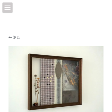
×
商品分类
Aspiring Van Gogh
所有商品分类
关于AVG
返回
驻留艺术家Resident Artist
商店
活动快讯News and Events
伦敦梵高故居VanGoghHouseLondon
工作坊Workshop
联系我们Contact
伦敦梵高故居