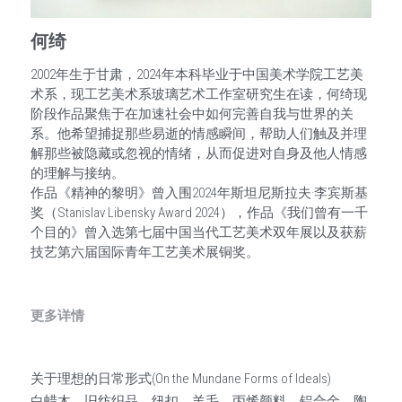
San Mei Gallery
何绮
2002年生于甘肃，2024年本科毕业于中国美术学院工艺美
报名表 Registration form
术系，现工艺美术系玻璃艺术工作室研究生在读，何绮现
阶段作品聚焦于在加速社会中如何完善自我与世界的关
系。他希望捕捉那些易逝的情感瞬间，帮助人们触及并理
解那些被隐藏或忽视的情绪，从而促进对自身及他人情感
的理解与接纳。
作品《精神的黎明》曾入围2024年斯坦尼斯拉夫·李宾斯基
奖（Stanislav Libensky Award 2024），作品《我们曾有一千
个目的》曾入选第七届中国当代工艺美术双年展以及获薪
技艺第六届国际青年工艺美术展铜奖。
更多详情
关于理想的日常形式(On the Mundane Forms of Ideals)
白蜡木，旧纺织品，纽扣，羊毛，丙烯颜料，铝合金，陶