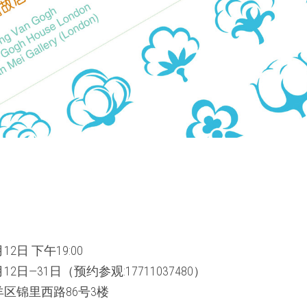
2日 下午19:00
12日—31日（预约参观:17711037480）
区锦里西路86号3楼