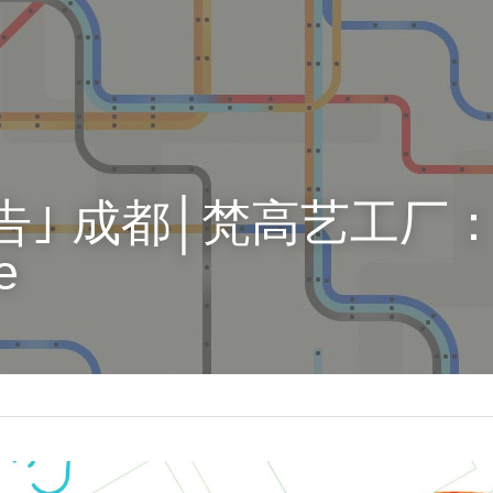
告｣ 成都│梵高艺工厂： 
e