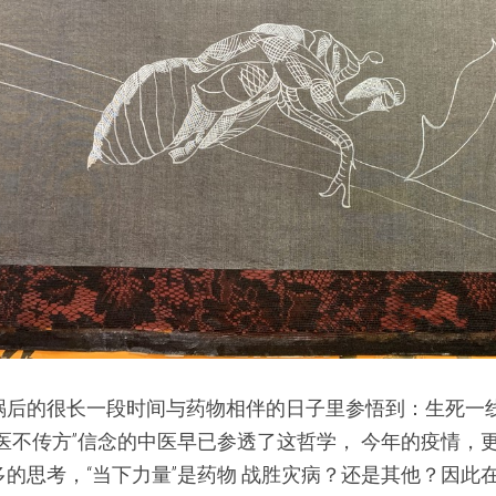
祸后的很长一段时间与药物相伴的日子里参悟到：生死一
医不传方”信念的中医早已参透了这哲学， 今年的疫情，
的思考，“当下力量”是药物 战胜灾病？还是其他？因此