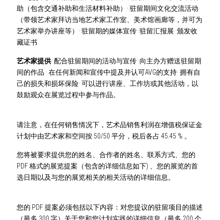
助（包含交通补助和生活材料补助）· 驻留期间文化交流活动
（带领艺术家拜访当地艺术家工作室、美术馆画廊等，并可为
艺术家举办讲座等）· 驻留期的媒体宣传· 驻留汇报展· 颁发收
藏证书
艺术家提供
· 配合驻留期间的活动与宣传· 向主办方赠送驻留期
间的作品 · 在任何新闻和宣传中提及并认可AVG的支持· 拥有自
己的损失和损坏保险· 可以进行讲座、工作坊或其他活动，以
鼓励观众在展览过程中参与作品。
请注意，在任何销售情况下，艺术品销售利润在增值税保证金
计划中由艺术家和空间按 50/50 平分，税后各占 45.45 % 。
您将被要求提供您的姓名、合作者的姓名、联系方式、您的 
PDF 格式的展览提案（包含的详细信息如下) 、您的展览的首
选日期以及与您的展览相关的相关活动的详细信息。
您的 PDF 提案必须包括以下内容：对您提议的驻留项目的描述
（最多 300 字）关于您和您计划实践的详细信息（最多 200 个