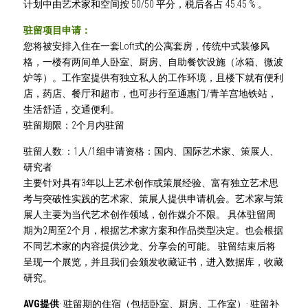
计划中由艺术家和空间按 50/50 平分，税后各占 45.45 % 。 
驻留项目申请：
您将被安排入住在一套Loft式的公寓套房，传统中式装修风
格，一楼有两间单人卧室、厨房、自助餐饮设施（冰箱、微波
炉等）。工作室提供有独立私人的工作环境，且楼下就有便利
店，药店、餐厅和超市，也可步行至通惠门/青羊宫地铁站，
生活舒适，交通便利。
驻留期限：2个月内驻留
驻留人数:：1人/1组申请资格：国内、国际艺术家、策展人、
研究者
主要针对具有3年以上艺术创作或策展经验、富有独立艺术思
考与突破性实践的艺术家、策展人提供申请机会。艺术家与策
展人主要为当代艺术创作领域，创作媒介不限。 具体驻留周
期为2周至2个月，根据艺术家方案和作品类型决定。也会根据
不同艺术家的内容提供沙龙、分享会的可能。 驻留结束后将
呈现一个展览，并且我们会颁发收藏证书，进入数据库，收藏
研究。 
AVG提供
· 驻留期的住宿（包括卧室、厨房、工作室）· 驻留补