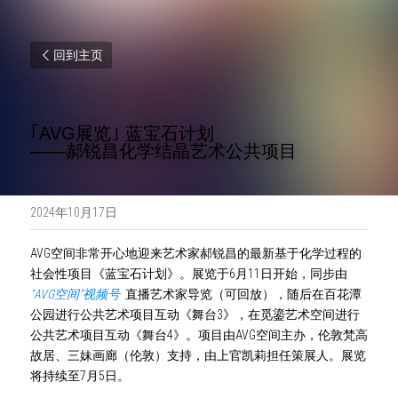
回到主页
｢AVG展览｣ 蓝宝石计划
——郝锐昌化学结晶艺术公共项目
2024年10月17日
AVG空间非常
开心地迎来艺术家郝锐昌的最新基于化学过程的
社会性
项目《蓝宝石计划》。展览于6月11日开始，同步由
“AVG空间”视频号  
直播艺术家导览（可回放），随后在百花潭
公园进行公共艺术项目互动《舞台3》，在觅鎏艺术空间进行
公共艺术项目互动《舞台4》。项目由AVG空间主办，伦敦梵高
故居、三妹画廊（伦敦）支持，由上官凯莉担任策展人。展览
将持续至7月5日。