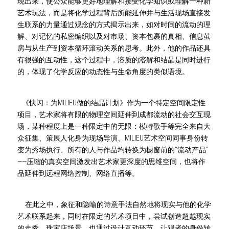
现出来，使公众能够更好地理解和接受化学知识或理解一种新
艺术玩法，而是将化学过程背后所能延伸并与生活现场直接发
生联系的力量通过观念的方式揭示出来，如对时间的流动的理
解、对记忆的私密编织以及对市场、资本包裹的真相、信息茧
房与从生产到资本循环滚动关系的思考。此外，他的作品还具
有很强的互动性，
这个过程中，溶质的溶解和结晶是同时进行
的，体现了化学反应的动态性与生命角度的类似语境。
《快闪：为MILIEU做的结晶计划》作为一个特定空间限定性
项目，艺术家将有限的物理空间延伸到成都流动的社会交互现
场，某种程度上是一种限定中的无限：模特歌手等完全来自大
众征集、策展人化身为现场导演、MILIEU艺术空间同事身份转
变为秀场执行、所有的人与作品均转换为橱窗前的“流动产品”
——压缩的真实空间激发出艺术家更深度的思维空间，也将作
品延伸到远程网络控制、网络直播等。
 在此之中，象征和隐喻的诗意手法自然地将现实与他的化学
艺术联系起来，同时在限定的艺术项目中，尝试创造超越现实
的走秀、珠宝店场景，也通过设计互动环节，让观者的身份转