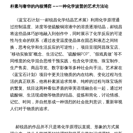
朴素与奢华的内核博弈
——一种化学波普的艺术方法论
《蓝宝石计划——郝锐昌化学结晶艺术展》利用化学原理通
过控制温度、浓度等使硫酸铜溶液中的溶质逐渐结晶，郝锐昌
将这些晶体巧妙地融入到创作中，同时展示了化学反应的可逆
性与生命的联系（
通过改变温度使晶体在固态和液态之间转
换，思考化学和生活反应的可逆性
）。项目呈现
阿昌珠宝店、
“移动实验室”概念、生活记忆、“硫酸铜POP”、“假戏真做” 等不
同维度的化学混合思维干预实践，包含化学浸泡、珠宝制作、
生产售卖、商品导览、数字影像等多种社会向手法。
艺术家在
《蓝宝石计划》项目中更关注物质的内在结构、变化过程与生
活的真正联系，他将朴素派追求简单、纯粹的过程与珠宝场所
的繁复、炫目这两种看似矛盾的审美语境融合在一起，通过对
硫酸铜、生活现成物等物质的结晶、提炼和简化，讨论情感、
记忆、时间，并自然形成一种强烈的社会批判意识，重新审视
人们对于物质的追求。
      郝锐昌的作品并不只是将化学原理以直观、形象的方式展