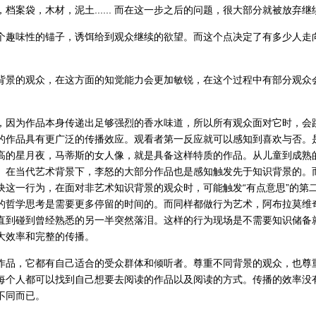
档案袋，木材，泥土...... 而在这一步之后的问题，很大部分就被放弃
个趣味性的锚子，诱饵给到观众继续的欲望。而这个点决定了有多少人走
背景的观众，在这方面的知觉能力会更加敏锐，在这个过程中有部分观众
，因为作品本身传递出足够强烈的香水味道，所以所有观众面对它时，会
的作品具有更广泛的传播效应。观看者第一反应就可以感知到喜欢与否。
高的星月夜，马蒂斯的女人像，就是具备这样特质的作品。从儿童到成熟
。在当代艺术背景下，李怒的大部分作品也是感知触发先于知识背景的。
块这一行为，在面对非艺术知识背景的观众时，可能触发“有点意思”的第
的哲学思考是需要更多停留的时间的。而同样都做行为艺术，阿布拉莫维
直到碰到曾经熟悉的另一半突然落泪。这样的行为现场是不需要知识储备
大效率和完整的传播。
作品，它都有自己适合的受众群体和倾听者。尊重不同背景的观众，也尊
每个人都可以找到自己想要去阅读的作品以及阅读的方式。传播的效率没
不同
而已
。