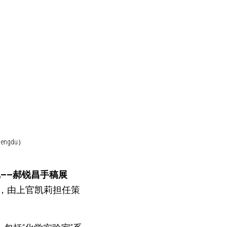
hengdu）
记——郝锐昌手稿展
持，由上官凯莉担任策